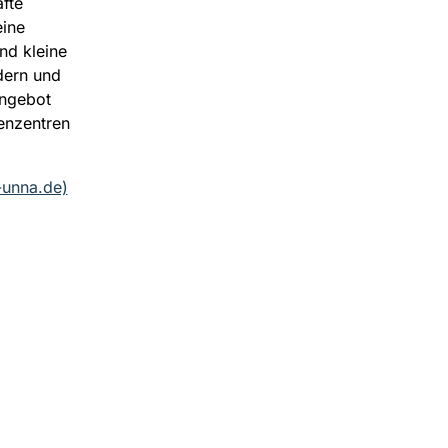
fte
eine
nd kleine
dern und
Angebot
ienzentren
-unna.de)