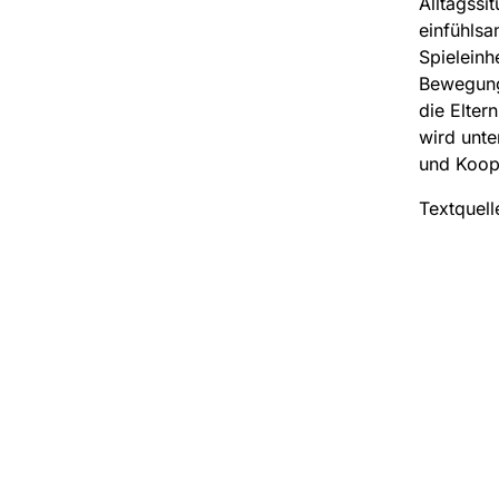
Alltagssi
einfühlsa
Spieleinh
Bewegungs
die Elter
wird unte
und Koop
Textquell