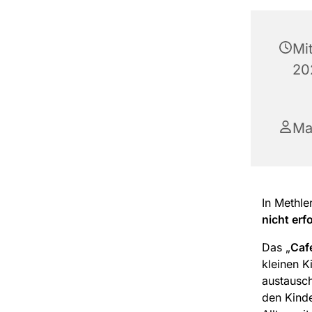
Mi
20
Ma
In Methle
nicht erf
Das „
Caf
kleinen K
austausch
den Kind