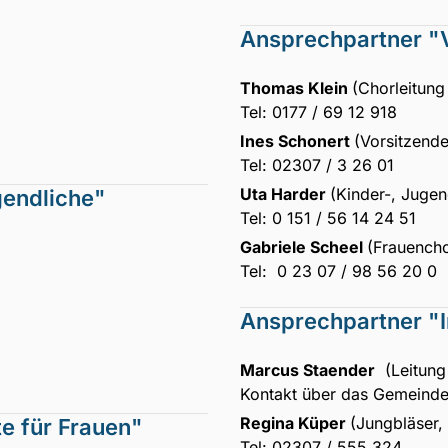
Ansprechpartner "
Thomas Klein
(Chorleitung
Tel: 0177 / 69 12 918
Ines Schonert
(Vorsitzend
Tel: 02307 / 3 26 01
Uta Harder
(Kinder-, Juge
endliche"
Tel: 0 151 / 56 14 24 51
Gabriele Scheel
(Frauencho
Tel: 0 23 07 / 98 56 20 0
Ansprechpartner "
Marcus Staender
(Leitung
Kontakt über das Gemeind
Regina Küper
(Jungbläser,
e für Frauen"
Tel: 02307 / 555 324