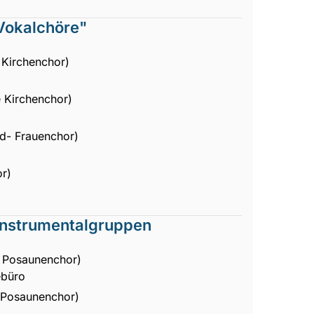
Vokalchöre"
 Kirchenchor)
e Kirchenchor)
nd- Frauenchor)
r)
Instrumentalgruppen
 Posaunenchor)
ebüro
 Posaunenchor)