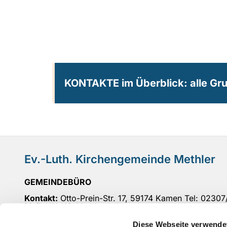
KONTAKTE im Überblick: alle Gr
Ev.-Luth. Kirchengemeinde Methler
GEMEINDEBÜRO
Kontakt:
Otto-Prein-Str. 17, 59174 Kamen Tel: 0230
Mail
: UN-KG-Methler@ekvw.de
Öffnungszeiten:
Di 10-12 Uhr, Do 15-18 Uhr, Fr 10-
Diese Webseite verwende