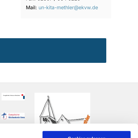
Mail:
un-kita-methler@ekvw.de