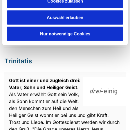
Der Hl. Geist wird häufig als Feuer oder Wind
Cookies zulassen
dargestellt. Die liturgische Farbe ist rot.
Wir feiern am ersten und zweiten Pfingsttag
Auswahl erlauben
Festgottesdienste, jeweils um 9.30 Uhr in der
Margaretenkirche.
Nur notwendige Cookies
Trinitatis
Gott ist einer und zugleich drei:
Vater, Sohn und Heiliger Geist.
Als Vater erwählt Gott sein Volk,
als Sohn kommt er auf die Welt,
den Menschen zum Heil und als
Heiliger Geist wohnt er bei uns und gibt Kraft,
Trost und Liebe. Im Gottesdienst werden wir durch
den Gruß "Die Gnade unseres Herrn Jesus