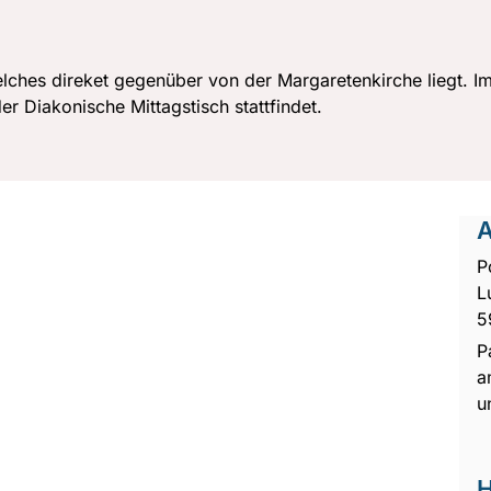
ches direket gegenüber von der Margaretenkirche liegt. Im
r Diakonische Mittagstisch stattfindet.
A
P
L
5
P
a
u
H