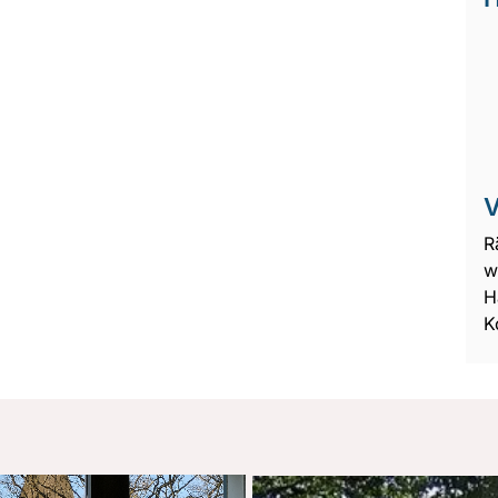
V
R
w
H
K