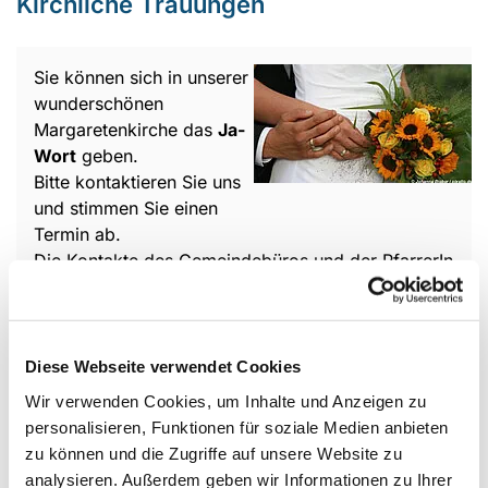
Kirchliche Trauungen
Sie können sich in unserer
wunderschönen
Margaretenkirche das
Ja-
Wort
geben.
Bitte kontaktieren Sie uns
und stimmen Sie einen
Termin ab.
Die Kontakte des Gemeindebüros und der PfarrerIn
finden Sie
HIER
Diese Webseite verwendet Cookies
Trauer und Tod
Wir verwenden Cookies, um Inhalte und Anzeigen zu
personalisieren, Funktionen für soziale Medien anbieten
zu können und die Zugriffe auf unsere Website zu
Für eine seelsorgerliche
analysieren. Außerdem geben wir Informationen zu Ihrer