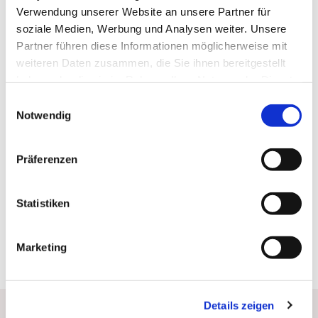
Begleitung in der Trauerzeit
Verwendung unserer Website an unsere Partner für
sprechen Sie bitte unser
soziale Medien, Werbung und Analysen weiter. Unsere
Pfarrteam an.
Partner führen diese Informationen möglicherweise mit
Die Trauerfeier zur Beisetzung
weiteren Daten zusammen, die Sie ihnen bereitgestellt
finden in der Regel in unserer
haben oder die sie im Rahmen Ihrer Nutzung der Dienste
Friedhofskapelle statt. Fragen
gesammelt haben.
Einwilligungsauswahl
hierzu beantwortet Ihnen gerne
Notwendig
unser Gemeindebür bzw.
Friedhofsbüro.
Präferenzen
Statistiken
Marketing
Mehr Hintergrundwissen für Sie zum
Details zeigen
Thema