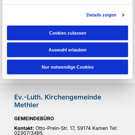
Luther-Haus
Lutherplatz 10
Details zeigen
59174 Kamen
Ev. KinderFamilienZentrum (KiFaZ)
Otto Prein-Str. 17a
Cookies zulassen
59174 Kamen
Ev. Friedhof Methler
Auswahl erlauben
Parkplatz: vom-Stein-Straße
59174 Kamen
Nur notwendige Cookies
Ev.-Luth. Kirchengemeinde
Methler
GEMEINDEBÜRO
Kontakt:
Otto-Prein-Str. 17, 59174 Kamen Tel:
02307/3485