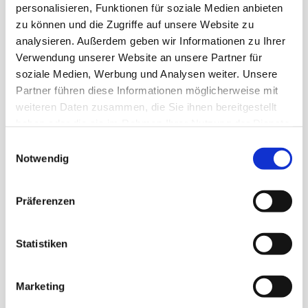
Margaretenkirche
Mi 15-17.30 Uhr
personalisieren, Funktionen für soziale Medien anbieten
"offene Kirche"
So 15 -17 Uhr
zu können und die Zugriffe auf unsere Website zu
analysieren. Außerdem geben wir Informationen zu Ihrer
Di und FR
Verwendung unserer Website an unsere Partner für
Gemeindebüro
10 -12 Uhr
soziale Medien, Werbung und Analysen weiter. Unsere
Tel. 3485
Do 15-18 Uhr
Partner führen diese Informationen möglicherweise mit
weiteren Daten zusammen, die Sie ihnen bereitgestellt
Friedhofsbüro
Mi 14- 17 Uhr
haben oder die sie im Rahmen Ihrer Nutzung der Dienste
gesammelt haben.
Einwilligungsauswahl
Notwendig
Adressen
Präferenzen
Margaretenkirche
Lutherplatz
59174 Kamen
Statistiken
Bodelschwingh-Haus
Otto-Prein-Str. 17
Marketing
59174 Kamen