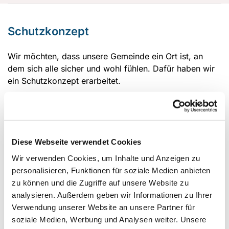
Schutzkonzept
Wir möchten, dass unsere Gemeinde ein Ort ist, an
dem sich alle sicher und wohl fühlen. Dafür haben wir
ein Schutzkonzept erarbeitet.
Spezifische Schutzkonzepte für
Diese Webseite verwendet Cookies
einzelne Veranstaltungen.
Wir verwenden Cookies, um Inhalte und Anzeigen zu
personalisieren, Funktionen für soziale Medien anbieten
Für Veranstaltungen in der Gemeinde haben wir
zu können und die Zugriffe auf unsere Website zu
spzififische Schutzkonzepte, die Sie hier einsehen
analysieren. Außerdem geben wir Informationen zu Ihrer
können.
Verwendung unserer Website an unsere Partner für
Bitte klicken Sie auf das entsprechende
soziale Medien, Werbung und Analysen weiter. Unsere
Veranstaltungsbild.