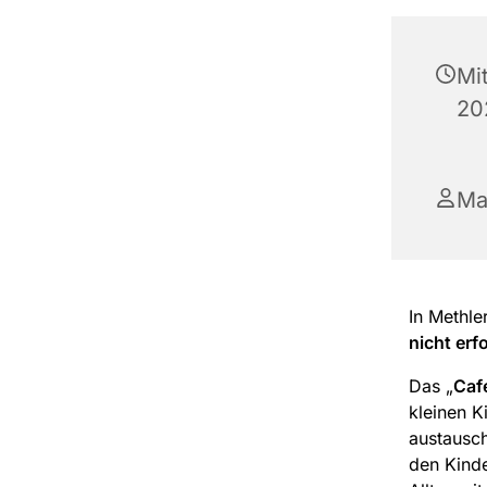
Mi
20
Ma
In Methle
nicht erf
Das „
Caf
kleinen K
austausch
den Kind