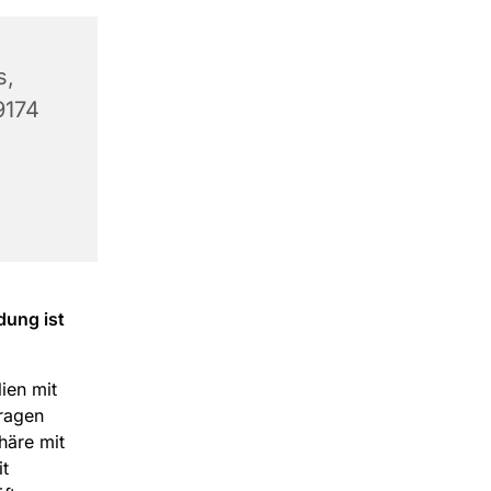
s,
9174
dung ist
lien mit
fragen
häre mit
t