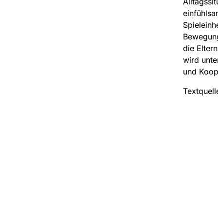
Alltagssi
einfühlsa
Spieleinh
Bewegungs
die Elter
wird unte
und Koop
Textquell