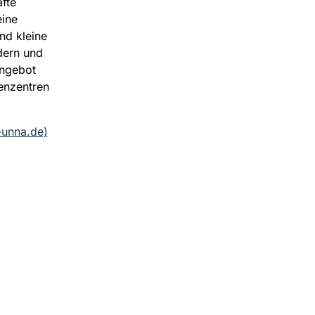
fte
eine
nd kleine
dern und
Angebot
ienzentren
-unna.de)