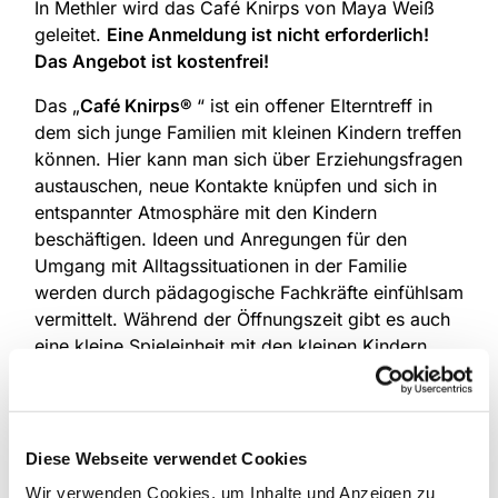
In Methler wird das Café Knirps von Maya Weiß
geleitet.
Eine Anmeldung ist nicht erforderlich!
Das Angebot ist kostenfrei!
Das „
Café Knirps®
“ ist ein offener Elterntreff in
dem sich junge Familien mit kleinen Kindern treffen
können. Hier kann man sich über Erziehungsfragen
austauschen, neue Kontakte knüpfen und sich in
entspannter Atmosphäre mit den Kindern
beschäftigen. Ideen und Anregungen für den
Umgang mit Alltagssituationen in der Familie
werden durch pädagogische Fachkräfte einfühlsam
vermittelt. Während der Öffnungszeit gibt es auch
eine kleine Spieleinheit mit den kleinen Kindern,
hier werden erste Fingerspiele und kleine
Bewegungs-, Kreis- und Singspiele angeboten, um
die Kinder zu fördern und die Eltern für die
Entwicklung des Kindes zu sensibilisieren. Dieses
Diese Webseite verwendet Cookies
Angebot wird unterstützt durch Kollekten der Ev.
Wir verwenden Cookies, um Inhalte und Anzeigen zu