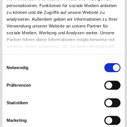
Kirche von Westfalen, Familienzentren
personalisieren, Funktionen für soziale Medien anbieten
und Kooperationen mit Gemeinden aus dem
zu können und die Zugriffe auf unsere Website zu
Kirchenkreis Unna.
analysieren. Außerdem geben wir Informationen zu Ihrer
Verwendung unserer Website an unsere Partner für
Textquelle:
Café Knirps® Ev. Bildungsportal Unna
soziale Medien, Werbung und Analysen weiter. Unsere
(ev-bildungsportal-unna.de)
Partner führen diese Informationen möglicherweise mit
weiteren Daten zusammen, die Sie ihnen bereitgestellt
haben oder die sie im Rahmen Ihrer Nutzung der Dienste
gesammelt haben.
Einwilligungsauswahl
Notwendig
Präferenzen
Statistiken
Marketing