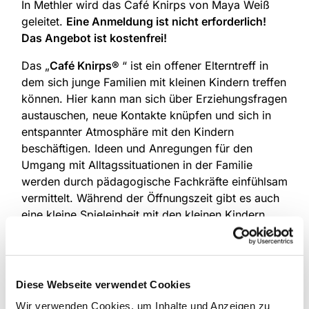
In Methler wird das Café Knirps von Maya Weiß
geleitet.
Eine Anmeldung ist nicht erforderlich!
Das Angebot ist kostenfrei!
Das „
Café Knirps®
“ ist ein offener Elterntreff in
dem sich junge Familien mit kleinen Kindern treffen
können. Hier kann man sich über Erziehungsfragen
austauschen, neue Kontakte knüpfen und sich in
entspannter Atmosphäre mit den Kindern
beschäftigen. Ideen und Anregungen für den
Umgang mit Alltagssituationen in der Familie
werden durch pädagogische Fachkräfte einfühlsam
vermittelt. Während der Öffnungszeit gibt es auch
eine kleine Spieleinheit mit den kleinen Kindern,
hier werden erste Fingerspiele und kleine
Bewegungs-, Kreis- und Singspiele angeboten, um
die Kinder zu fördern und die Eltern für die
Entwicklung des Kindes zu sensibilisieren. Dieses
Diese Webseite verwendet Cookies
Angebot wird unterstützt durch Kollekten der Ev.
Wir verwenden Cookies, um Inhalte und Anzeigen zu