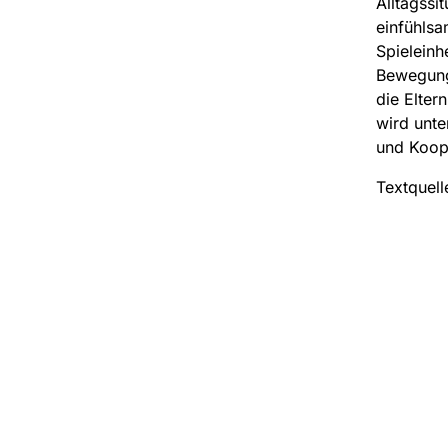
Alltagssi
einfühlsa
Spieleinh
Bewegungs
die Elter
wird unte
und Koop
Textquell