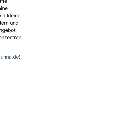
fte
eine
nd kleine
dern und
Angebot
ienzentren
-unna.de)