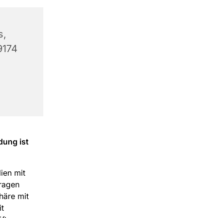
s,
9174
dung ist
lien mit
fragen
häre mit
t