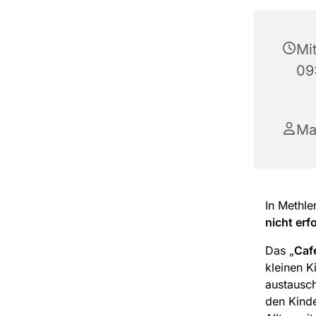
Mi
09
Ma
In Methle
nicht erf
Das „
Caf
kleinen K
austausch
den Kind