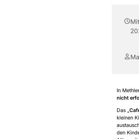
Mi
20
Ma
In Methle
nicht erf
Das „
Caf
kleinen K
austausch
den Kind