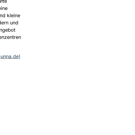
fte
eine
nd kleine
dern und
Angebot
ienzentren
-unna.de)