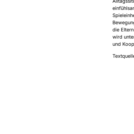
Alltagssi
einfühlsa
Spieleinh
Bewegungs
die Elter
wird unte
und Koop
Textquell