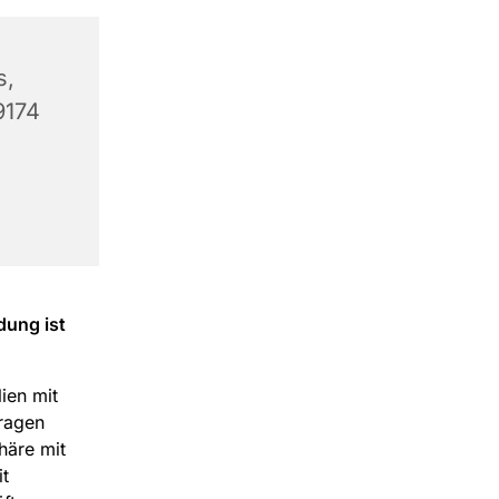
s,
9174
dung ist
lien mit
fragen
häre mit
t