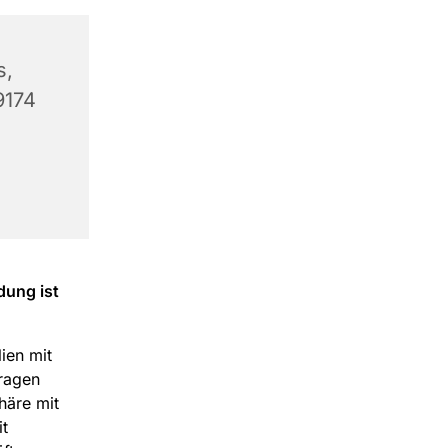
s,
9174
dung ist
lien mit
fragen
häre mit
t