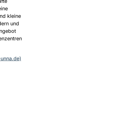
fte
eine
nd kleine
dern und
Angebot
ienzentren
-unna.de)