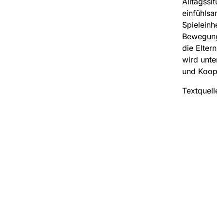
Alltagssi
einfühlsa
Spieleinh
Bewegungs
die Elter
wird unte
und Koop
Textquell