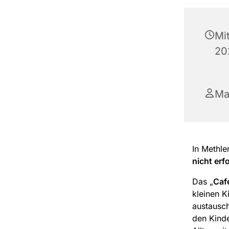
Mi
20
Ma
In Methle
nicht erf
Das „
Caf
kleinen K
austausch
den Kind