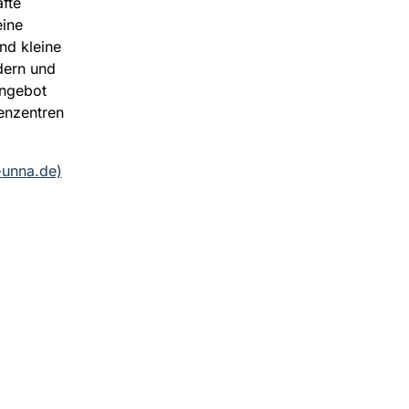
fte
eine
nd kleine
dern und
Angebot
ienzentren
-unna.de)