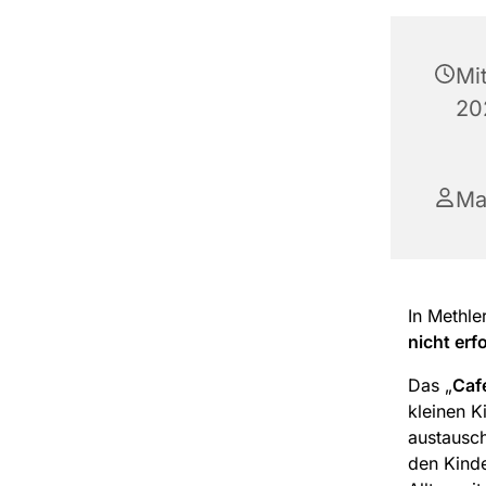
Mi
20
Ma
In Methle
nicht erf
Das „
Caf
kleinen K
austausch
den Kind