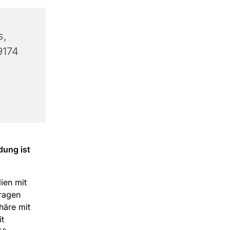
s,
9174
dung ist
lien mit
fragen
häre mit
t