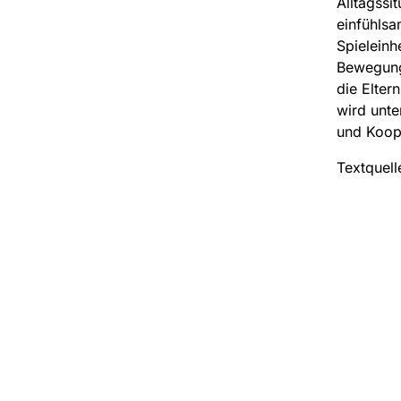
Alltagssi
einfühlsa
Spieleinh
Bewegungs
die Elter
wird unte
und Koop
Textquell