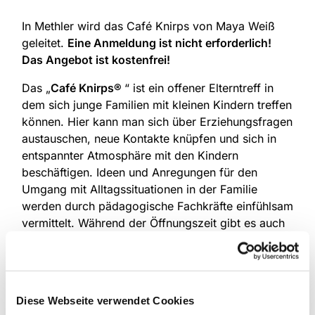
In Methler wird das Café Knirps von Maya Weiß
geleitet.
Eine Anmeldung ist nicht erforderlich!
Das Angebot ist kostenfrei!
Das „
Café Knirps®
“ ist ein offener Elterntreff in
dem sich junge Familien mit kleinen Kindern treffen
können. Hier kann man sich über Erziehungsfragen
austauschen, neue Kontakte knüpfen und sich in
entspannter Atmosphäre mit den Kindern
beschäftigen. Ideen und Anregungen für den
Umgang mit Alltagssituationen in der Familie
werden durch pädagogische Fachkräfte einfühlsam
vermittelt. Während der Öffnungszeit gibt es auch
eine kleine Spieleinheit mit den kleinen Kindern,
hier werden erste Fingerspiele und kleine
Bewegungs-, Kreis- und Singspiele angeboten, um
die Kinder zu fördern und die Eltern für die
Diese Webseite verwendet Cookies
Entwicklung des Kindes zu sensibilisieren. Dieses