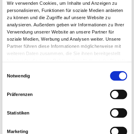
Wir verwenden Cookies, um Inhalte und Anzeigen zu
Angebot wird unterstützt durch Kollekten der Ev.
personalisieren, Funktionen für soziale Medien anbieten
Kirche von Westfalen, Familienzentren
zu können und die Zugriffe auf unsere Website zu
und Kooperationen mit Gemeinden aus dem
analysieren. Außerdem geben wir Informationen zu Ihrer
Kirchenkreis Unna.
Verwendung unserer Website an unsere Partner für
Textquelle:
Café Knirps® Ev. Bildungsportal Unna
soziale Medien, Werbung und Analysen weiter. Unsere
(ev-bildungsportal-unna.de)
Partner führen diese Informationen möglicherweise mit
weiteren Daten zusammen, die Sie ihnen bereitgestellt
haben oder die sie im Rahmen Ihrer Nutzung der Dienste
gesammelt haben.
Einwilligungsauswahl
Notwendig
Präferenzen
Statistiken
Marketing