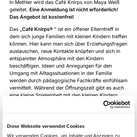
In Methler wird das Café Knirps von Maya Weiß
geleitet.
Eine Anmeldung ist nicht erforderlich!
Das Angebot ist kostenfrei!
Das „
Café Knirps®
“ ist ein offener Elterntreff in
dem sich junge Familien mit kleinen Kindern treffen
können. Hier kann man sich über Erziehungsfragen
austauschen, neue Kontakte knüpfen und sich in
entspannter Atmosphäre mit den Kindern
beschäftigen. Ideen und Anregungen für den
Umgang mit Alltagssituationen in der Familie
werden durch pädagogische Fachkräfte einfühlsam
vermittelt. Während der Öffnungszeit gibt es auch
eine kleine Spieleinheit mit den kleinen Kindern,
hier werden erste Fingerspiele und kleine
Bewegungs-, Kreis- und Singspiele angeboten, um
die Kinder zu fördern und die Eltern für die
Entwicklung des Kindes zu sensibilisieren. Dieses
Diese Webseite verwendet Cookies
Angebot wird unterstützt durch Kollekten der Ev.
Wir verwenden Cookies, um Inhalte und Anzeigen zu