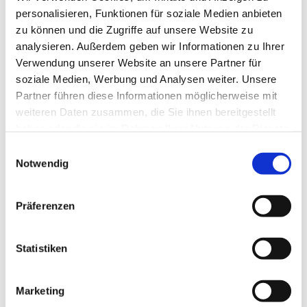
Kirche von Westfalen, Familienzentren
personalisieren, Funktionen für soziale Medien anbieten
und Kooperationen mit Gemeinden aus dem
zu können und die Zugriffe auf unsere Website zu
Kirchenkreis Unna.
analysieren. Außerdem geben wir Informationen zu Ihrer
Verwendung unserer Website an unsere Partner für
Textquelle:
Café Knirps® Ev. Bildungsportal Unna
soziale Medien, Werbung und Analysen weiter. Unsere
(ev-bildungsportal-unna.de)
Partner führen diese Informationen möglicherweise mit
weiteren Daten zusammen, die Sie ihnen bereitgestellt
haben oder die sie im Rahmen Ihrer Nutzung der Dienste
gesammelt haben.
Einwilligungsauswahl
Notwendig
Präferenzen
Statistiken
Marketing