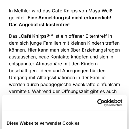
In Methler wird das Café Knirps von Maya Weiß
geleitet.
Eine Anmeldung ist nicht erforderlich!
Das Angebot ist kostenfrei!
Das „
Café Knirps®
“ ist ein offener Elterntreff in
dem sich junge Familien mit kleinen Kindern treffen
können. Hier kann man sich über Erziehungsfragen
austauschen, neue Kontakte knüpfen und sich in
entspannter Atmosphäre mit den Kindern
beschäftigen. Ideen und Anregungen für den
Umgang mit Alltagssituationen in der Familie
werden durch pädagogische Fachkräfte einfühlsam
vermittelt. Während der Öffnungszeit gibt es auch
eine kleine Spieleinheit mit den kleinen Kindern,
hier werden erste Fingerspiele und kleine
Bewegungs-, Kreis- und Singspiele angeboten, um
die Kinder zu fördern und die Eltern für die
Diese Webseite verwendet Cookies
Entwicklung des Kindes zu sensibilisieren. Dieses