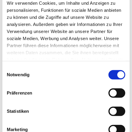
Wir verwenden Cookies, um Inhalte und Anzeigen zu
Angebot wird unterstützt durch Kollekten der Ev.
personalisieren, Funktionen für soziale Medien anbieten
Kirche von Westfalen, Familienzentren
zu können und die Zugriffe auf unsere Website zu
und Kooperationen mit Gemeinden aus dem
analysieren. Außerdem geben wir Informationen zu Ihrer
Kirchenkreis Unna.
Verwendung unserer Website an unsere Partner für
Textquelle:
Café Knirps® Ev. Bildungsportal Unna
soziale Medien, Werbung und Analysen weiter. Unsere
(ev-bildungsportal-unna.de)
Partner führen diese Informationen möglicherweise mit
weiteren Daten zusammen, die Sie ihnen bereitgestellt
haben oder die sie im Rahmen Ihrer Nutzung der Dienste
gesammelt haben.
Einwilligungsauswahl
Notwendig
Präferenzen
Statistiken
Marketing