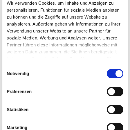
Wir verwenden Cookies, um Inhalte und Anzeigen zu
Angebot wird unterstützt durch Kollekten der Ev.
personalisieren, Funktionen für soziale Medien anbieten
Kirche von Westfalen, Familienzentren
zu können und die Zugriffe auf unsere Website zu
und Kooperationen mit Gemeinden aus dem
analysieren. Außerdem geben wir Informationen zu Ihrer
Kirchenkreis Unna.
Verwendung unserer Website an unsere Partner für
Textquelle:
Café Knirps® Ev. Bildungsportal Unna
soziale Medien, Werbung und Analysen weiter. Unsere
(ev-bildungsportal-unna.de)
Partner führen diese Informationen möglicherweise mit
weiteren Daten zusammen, die Sie ihnen bereitgestellt
haben oder die sie im Rahmen Ihrer Nutzung der Dienste
gesammelt haben.
Einwilligungsauswahl
Notwendig
Präferenzen
Statistiken
Marketing