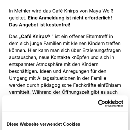
In Methler wird das Café Knirps von Maya Weiß
geleitet.
Eine Anmeldung ist nicht erforderlich!
Das Angebot ist kostenfrei!
Das „
Café Knirps®
“ ist ein offener Elterntreff in
dem sich junge Familien mit kleinen Kindern treffen
können. Hier kann man sich über Erziehungsfragen
austauschen, neue Kontakte knüpfen und sich in
entspannter Atmosphäre mit den Kindern
beschäftigen. Ideen und Anregungen für den
Umgang mit Alltagssituationen in der Familie
werden durch pädagogische Fachkräfte einfühlsam
vermittelt. Während der Öffnungszeit gibt es auch
eine kleine Spieleinheit mit den kleinen Kindern,
hier werden erste Fingerspiele und kleine
Bewegungs-, Kreis- und Singspiele angeboten, um
die Kinder zu fördern und die Eltern für die
Diese Webseite verwendet Cookies
Entwicklung des Kindes zu sensibilisieren. Dieses