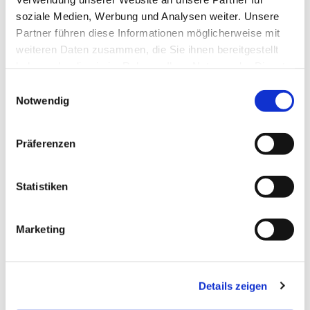
soziale Medien, Werbung und Analysen weiter. Unsere
Partner führen diese Informationen möglicherweise mit
weiteren Daten zusammen, die Sie ihnen bereitgestellt
haben oder die sie im Rahmen Ihrer Nutzung der Dienste
gesammelt haben.
Einwilligungsauswahl
Notwendig
Präferenzen
Statistiken
Marketing
Dies könnte Sie auch
Details zeigen
interessieren