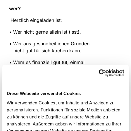
wer?
Herzlich eingeladen ist:
• Wer nicht gerne allein ist (isst).
• Wer aus gesundheitlichen Gründen
nicht gut für sich kochen kann.
• Wem es finanziell gut tut, einmal
nicht selbst für ein Mittagessen sorgen zu
müssen.
wann?
montags von 12.00 -14.00 Uhr
Diese Webseite verwendet Cookies
wo?
Luther-Haus
Wir verwenden Cookies, um Inhalte und Anzeigen zu
personalisieren, Funktionen für soziale Medien anbieten
Kontakt
: Bärbel Deifuß (Tel: 02307 / 390 33)
zu können und die Zugriffe auf unsere Website zu
analysieren. Außerdem geben wir Informationen zu Ihrer
Verwendung unserer Website an unsere Partner für