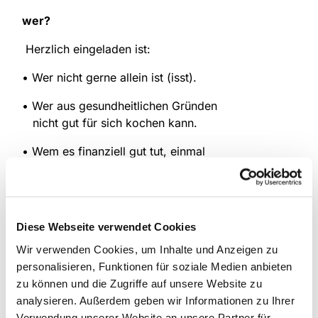
wer?
Herzlich eingeladen ist:
• Wer nicht gerne allein ist (isst).
• Wer aus gesundheitlichen Gründen
nicht gut für sich kochen kann.
• Wem es finanziell gut tut, einmal
nicht selbst für ein Mittagessen sorgen zu
müssen.
wann?
montags von 12.00 -14.00 Uhr
Diese Webseite verwendet Cookies
wo?
Luther-Haus
Wir verwenden Cookies, um Inhalte und Anzeigen zu
personalisieren, Funktionen für soziale Medien anbieten
Kontakt
: Bärbel Deifuß (Tel: 02307 / 390 33)
zu können und die Zugriffe auf unsere Website zu
analysieren. Außerdem geben wir Informationen zu Ihrer
Verwendung unserer Website an unsere Partner für