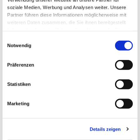
soziale Medien, Werbung und Analysen weiter. Unsere
Partner führen diese Informationen möglicherweise mit
weiteren Daten zusammen, die Sie ihnen bereitgestellt
haben oder die sie im Rahmen Ihrer Nutzung der Dienste
gesammelt haben.
Einwilligungsauswahl
Notwendig
Präferenzen
Statistiken
Marketing
Dies könnte Sie auch
Details zeigen
interessieren