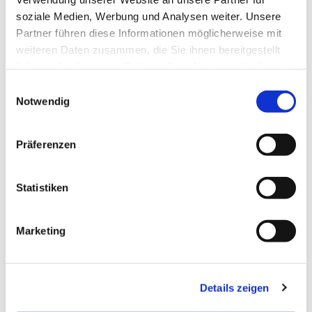
soziale Medien, Werbung und Analysen weiter. Unsere
Partner führen diese Informationen möglicherweise mit
weiteren Daten zusammen, die Sie ihnen bereitgestellt
haben oder die sie im Rahmen Ihrer Nutzung der Dienste
gesammelt haben.
Einwilligungsauswahl
Notwendig
Präferenzen
Statistiken
Marketing
Dies könnte Sie auch
Details zeigen
interessieren