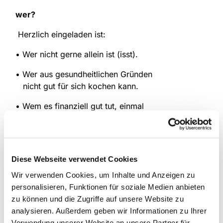
wer?
Herzlich eingeladen ist:
• Wer nicht gerne allein ist (isst).
• Wer aus gesundheitlichen Gründen
nicht gut für sich kochen kann.
• Wem es finanziell gut tut, einmal
nicht selbst für ein Mittagessen sorgen zu
müssen.
wann?
montags von 12.00 -14.00 Uhr
Diese Webseite verwendet Cookies
wo?
Luther-Haus
Wir verwenden Cookies, um Inhalte und Anzeigen zu
personalisieren, Funktionen für soziale Medien anbieten
Kontakt
: Bärbel Deifuß (Tel: 02307 / 390 33)
zu können und die Zugriffe auf unsere Website zu
analysieren. Außerdem geben wir Informationen zu Ihrer
Verwendung unserer Website an unsere Partner für