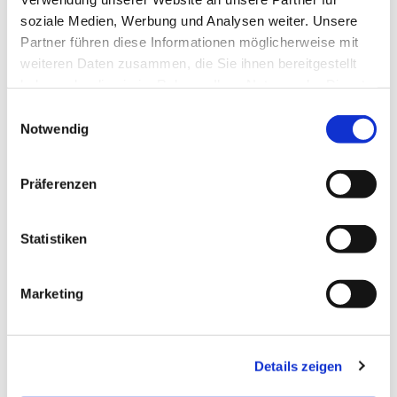
soziale Medien, Werbung und Analysen weiter. Unsere
Partner führen diese Informationen möglicherweise mit
weiteren Daten zusammen, die Sie ihnen bereitgestellt
haben oder die sie im Rahmen Ihrer Nutzung der Dienste
gesammelt haben.
Einwilligungsauswahl
Notwendig
Präferenzen
Statistiken
Marketing
Dies könnte Sie auch
Details zeigen
interessieren