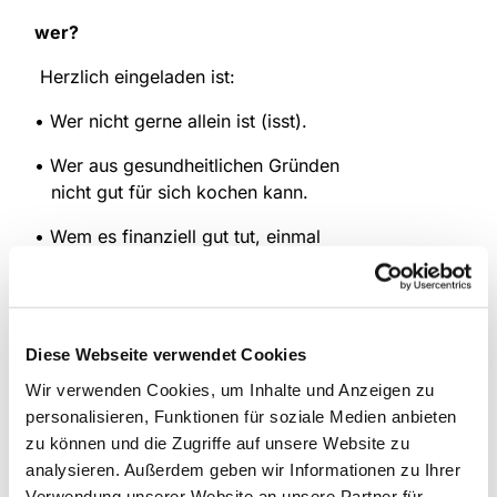
wer?
Herzlich eingeladen ist:
• Wer nicht gerne allein ist (isst).
• Wer aus gesundheitlichen Gründen
nicht gut für sich kochen kann.
• Wem es finanziell gut tut, einmal
nicht selbst für ein Mittagessen sorgen zu
müssen.
wann?
montags von 12.00 -14.00 Uhr
Diese Webseite verwendet Cookies
wo?
Luther-Haus
Wir verwenden Cookies, um Inhalte und Anzeigen zu
personalisieren, Funktionen für soziale Medien anbieten
Kontakt
: Bärbel Deifuß (Tel: 02307 / 390 33)
zu können und die Zugriffe auf unsere Website zu
analysieren. Außerdem geben wir Informationen zu Ihrer
Verwendung unserer Website an unsere Partner für