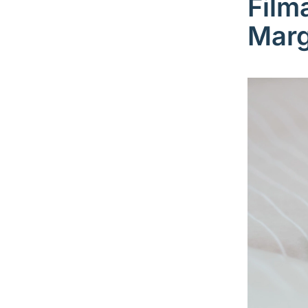
Film
Marg