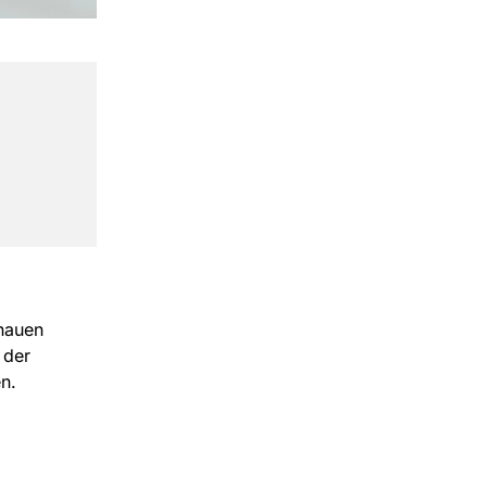
enauen
 der
en.