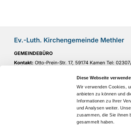
Ev.-Luth. Kirchengemeinde Methler
GEMEINDEBÜRO
Kontakt:
Otto-Prein-Str. 17, 59174 Kamen Tel: 0230
Mail
: UN-KG-Methler@ekvw.de
Öffnungszeiten:
Di 10-12 Uhr, Do 15-18 Uhr, Fr 10-
Diese Webseite verwende
BANKVERBINDUNG
: IBAN: DE 27 4416 0014 5300
Wir verwenden Cookies, um
anbieten zu können und di
Informationen zu Ihrer Ve
und Analysen weiter. Unse
zusammen, die Sie ihnen b
gesammelt haben.