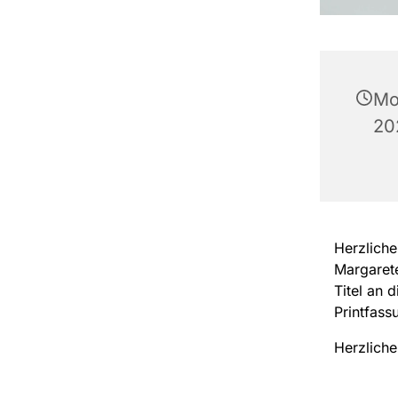
Mo
20
Herzliche
Margarete
Titel an 
Printfas
Herzliche 