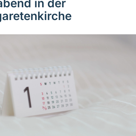
abend in der
aretenkirche