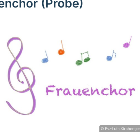
enchor (Probe)
© Ev.-Luth.Kirchenge