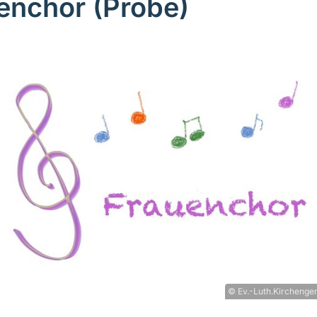
enchor (Probe)
© Ev.-Luth.Kirchenge