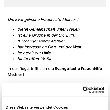
Die Evangelische Frauenhilfe Methler I
bietet
Gemeinschaft
unter Frauen
ist eine Gruppe
in
der Ev.-Luth.
Kirchengemeinde Methler
hat Interesse an
Gott
und der
Welt
ist bereit zur
Hilfe
bleibt
offen
für Sie.
In der Regel trifft sich die
Evangelische Frauenhilfe
Methler I
im Bodelschwingh-Haus
, Otto-Prein-Str. 17.
Normalerweise ist der
2. Mittwoch im Monat
unser
Tag.
Diese Webseite verwendet Cookies