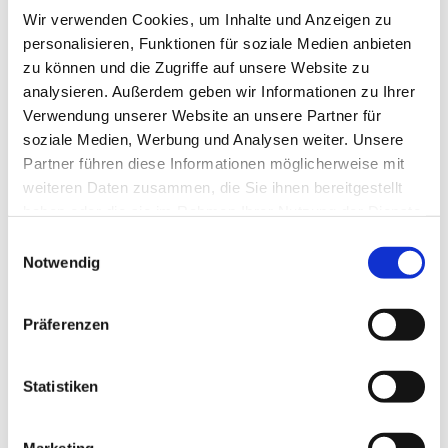
Wir verwenden Cookies, um Inhalte und Anzeigen zu
Manchmal ist jedoch eine Terminänderung nötig,
personalisieren, Funktionen für soziale Medien anbieten
daher
zu können und die Zugriffe auf unsere Website zu
analysieren. Außerdem geben wir Informationen zu Ihrer
achten Sie bitte auf ein ! neben dem Datum.
Verwendung unserer Website an unsere Partner für
soziale Medien, Werbung und Analysen weiter. Unsere
Beginn
der etwa 2-stündigen Zusammenkünfte ist
Partner führen diese Informationen möglicherweise mit
15.00 Uhr
.
weiteren Daten zusammen, die Sie ihnen bereitgestellt
haben oder die sie im Rahmen Ihrer Nutzung der Dienste
gesammelt haben.
Einwilligungsauswahl
Notwendig
Präferenzen
Statistiken
Marketing