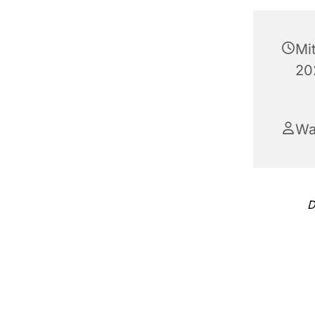
Mi
20
Wa
D