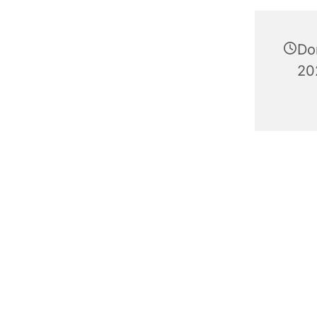
Don
20