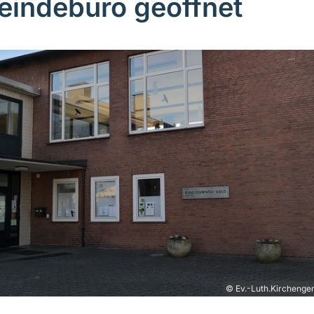
indebüro geöffnet
© Ev.-Luth.Kirchenge