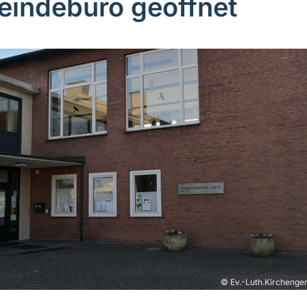
indebüro geöffnet
© Ev.-Luth.Kirchenge