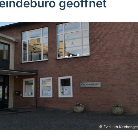
indebüro geöffnet
© Ev.-Luth.Kirchenge