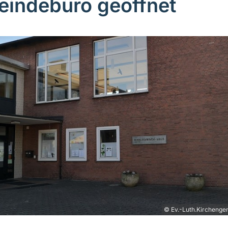
indebüro geöffnet
© Ev.-Luth.Kirchenge