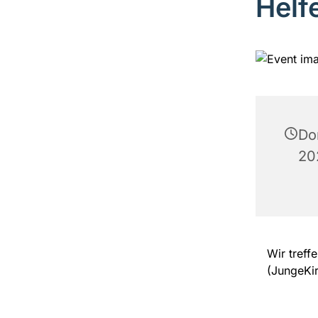
Helf
Do
20
Wir treff
(JungeKi