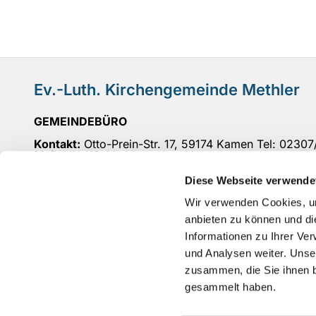
Ev.-Luth. Kirchengemeinde Methler
GEMEINDEBÜRO
Kontakt:
Otto-Prein-Str. 17, 59174 Kamen Tel: 0230
Mail
: UN-KG-Methler@ekvw.de
Öffnungszeiten:
Di 10-12 Uhr, Do 15-18 Uhr, Fr 10-
Diese Webseite verwende
BANKVERBINDUNG
: IBAN: DE 27 4416 0014 5300
Wir verwenden Cookies, um
anbieten zu können und di
Informationen zu Ihrer Ve
und Analysen weiter. Unse
zusammen, die Sie ihnen b
gesammelt haben.