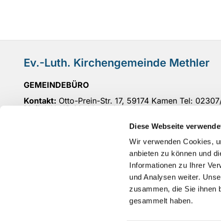
Ev.-Luth. Kirchengemeinde Methler
GEMEINDEBÜRO
Kontakt:
Otto-Prein-Str. 17, 59174 Kamen Tel: 0230
Mail
: UN-KG-Methler@ekvw.de
Öffnungszeiten:
Di 10-12 Uhr, Do 15-18 Uhr, Fr 10-
Diese Webseite verwende
BANKVERBINDUNG
: IBAN: DE 27 4416 0014 5300
Wir verwenden Cookies, um
anbieten zu können und di
Informationen zu Ihrer Ve
und Analysen weiter. Unse
zusammen, die Sie ihnen b
gesammelt haben.