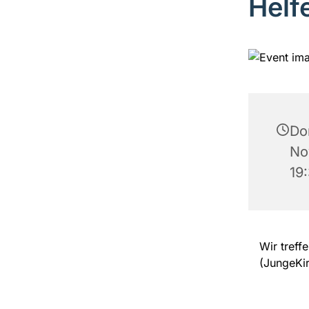
Helf
Do
No
19
Wir treff
(JungeKi