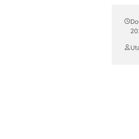
Don
202
Ut