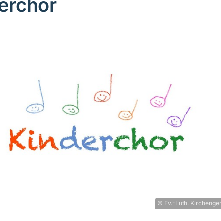
erchor
© Ev.-Luth. Kirchenge