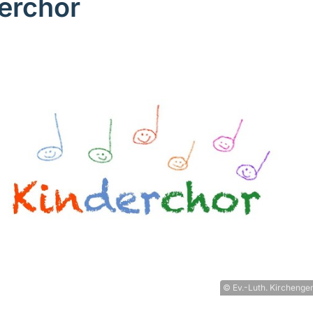
erchor
© Ev.-Luth. Kirchenge