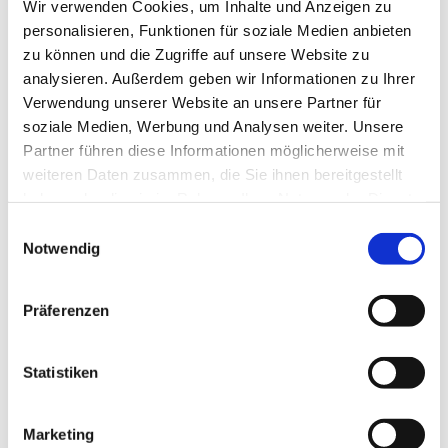
Wir verwenden Cookies, um Inhalte und Anzeigen zu
personalisieren, Funktionen für soziale Medien anbieten
zu können und die Zugriffe auf unsere Website zu
analysieren. Außerdem geben wir Informationen zu Ihrer
Verwendung unserer Website an unsere Partner für
soziale Medien, Werbung und Analysen weiter. Unsere
Partner führen diese Informationen möglicherweise mit
Dies könnte Sie auch
weiteren Daten zusammen, die Sie ihnen bereitgestellt
interessieren
haben oder die sie im Rahmen Ihrer Nutzung der Dienste
gesammelt haben.
Einwilligungsauswahl
Notwendig
Präferenzen
Statistiken
Marketing