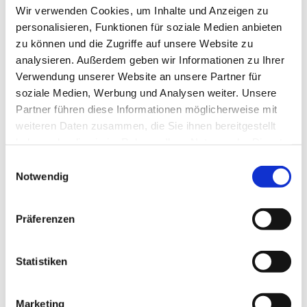
Wir verwenden Cookies, um Inhalte und Anzeigen zu
personalisieren, Funktionen für soziale Medien anbieten
zu können und die Zugriffe auf unsere Website zu
analysieren. Außerdem geben wir Informationen zu Ihrer
Verwendung unserer Website an unsere Partner für
soziale Medien, Werbung und Analysen weiter. Unsere
Partner führen diese Informationen möglicherweise mit
Dies könnte Sie auch
weiteren Daten zusammen, die Sie ihnen bereitgestellt
interessieren
haben oder die sie im Rahmen Ihrer Nutzung der Dienste
gesammelt haben.
Einwilligungsauswahl
Notwendig
Präferenzen
Statistiken
Marketing