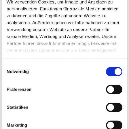
Wir verwenden Cookies, um Inhalte und Anzeigen zu
personalisieren, Funktionen für soziale Medien anbieten
zu können und die Zugriffe auf unsere Website zu
analysieren. Außerdem geben wir Informationen zu Ihrer
Verwendung unserer Website an unsere Partner für
soziale Medien, Werbung und Analysen weiter. Unsere
Partner führen diese Informationen möglicherweise mit
Dies könnte Sie auch
weiteren Daten zusammen, die Sie ihnen bereitgestellt
interessieren
haben oder die sie im Rahmen Ihrer Nutzung der Dienste
gesammelt haben.
Einwilligungsauswahl
Notwendig
Präferenzen
Statistiken
Marketing