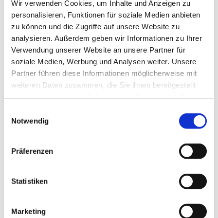
Wir verwenden Cookies, um Inhalte und Anzeigen zu
personalisieren, Funktionen für soziale Medien anbieten
zu können und die Zugriffe auf unsere Website zu
analysieren. Außerdem geben wir Informationen zu Ihrer
Verwendung unserer Website an unsere Partner für
soziale Medien, Werbung und Analysen weiter. Unsere
Partner führen diese Informationen möglicherweise mit
Dies könnte Sie auch
weiteren Daten zusammen, die Sie ihnen bereitgestellt
interessieren
haben oder die sie im Rahmen Ihrer Nutzung der Dienste
gesammelt haben.
Einwilligungsauswahl
Notwendig
Präferenzen
Statistiken
Marketing