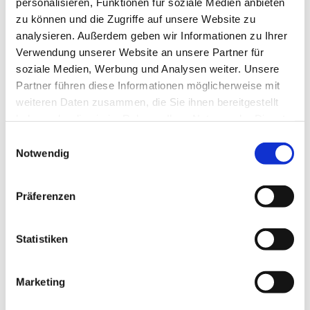
personalisieren, Funktionen für soziale Medien anbieten
zu können und die Zugriffe auf unsere Website zu
analysieren. Außerdem geben wir Informationen zu Ihrer
Verwendung unserer Website an unsere Partner für
soziale Medien, Werbung und Analysen weiter. Unsere
Dies könnte Sie auch
Partner führen diese Informationen möglicherweise mit
interessieren
weiteren Daten zusammen, die Sie ihnen bereitgestellt
haben oder die sie im Rahmen Ihrer Nutzung der Dienste
gesammelt haben.
Einwilligungsauswahl
Notwendig
Präferenzen
Statistiken
Marketing