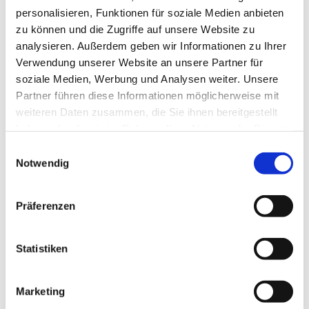
personalisieren, Funktionen für soziale Medien anbieten
zu können und die Zugriffe auf unsere Website zu
analysieren. Außerdem geben wir Informationen zu Ihrer
Verwendung unserer Website an unsere Partner für
soziale Medien, Werbung und Analysen weiter. Unsere
Partner führen diese Informationen möglicherweise mit
Dies könnte Sie auch
weiteren Daten zusammen, die Sie ihnen bereitgestellt
interessieren
haben oder die sie im Rahmen Ihrer Nutzung der Dienste
gesammelt haben.
Einwilligungsauswahl
Notwendig
Präferenzen
Statistiken
Marketing