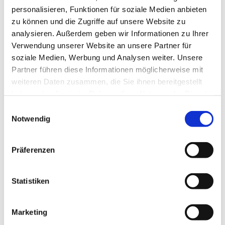
personalisieren, Funktionen für soziale Medien anbieten
zu können und die Zugriffe auf unsere Website zu
analysieren. Außerdem geben wir Informationen zu Ihrer
Verwendung unserer Website an unsere Partner für
soziale Medien, Werbung und Analysen weiter. Unsere
Partner führen diese Informationen möglicherweise mit
Dies könnte Sie auch
weiteren Daten zusammen, die Sie ihnen bereitgestellt
interessieren
haben oder die sie im Rahmen Ihrer Nutzung der Dienste
gesammelt haben.
Einwilligungsauswahl
Notwendig
Präferenzen
Statistiken
Marketing