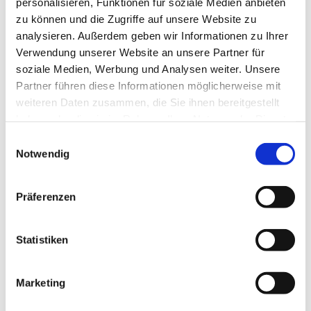
personalisieren, Funktionen für soziale Medien anbieten
zu können und die Zugriffe auf unsere Website zu
analysieren. Außerdem geben wir Informationen zu Ihrer
Verwendung unserer Website an unsere Partner für
soziale Medien, Werbung und Analysen weiter. Unsere
Dies könnte Sie auch
Partner führen diese Informationen möglicherweise mit
interessieren
weiteren Daten zusammen, die Sie ihnen bereitgestellt
haben oder die sie im Rahmen Ihrer Nutzung der Dienste
gesammelt haben.
Einwilligungsauswahl
Notwendig
Präferenzen
Statistiken
Marketing