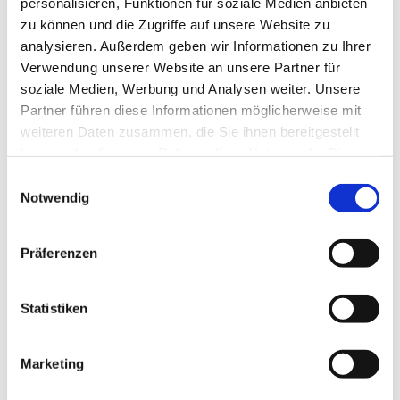
personalisieren, Funktionen für soziale Medien anbieten
zu können und die Zugriffe auf unsere Website zu
analysieren. Außerdem geben wir Informationen zu Ihrer
Verwendung unserer Website an unsere Partner für
soziale Medien, Werbung und Analysen weiter. Unsere
Dies könnte Sie auch
Partner führen diese Informationen möglicherweise mit
interessieren
weiteren Daten zusammen, die Sie ihnen bereitgestellt
haben oder die sie im Rahmen Ihrer Nutzung der Dienste
gesammelt haben.
Einwilligungsauswahl
Notwendig
Präferenzen
Statistiken
Marketing