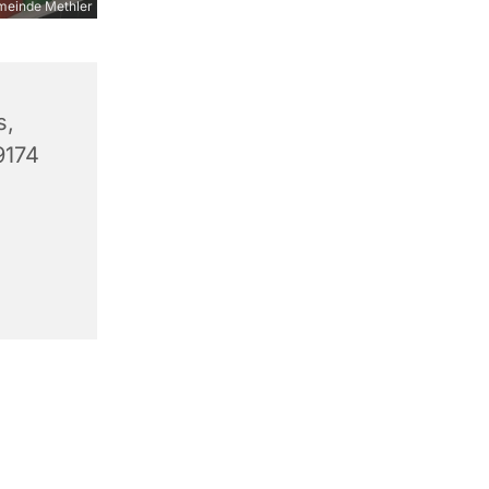
meinde Methler
s,
9174