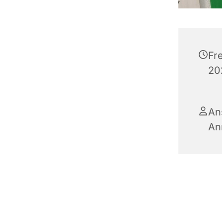
Fr
20
An
An