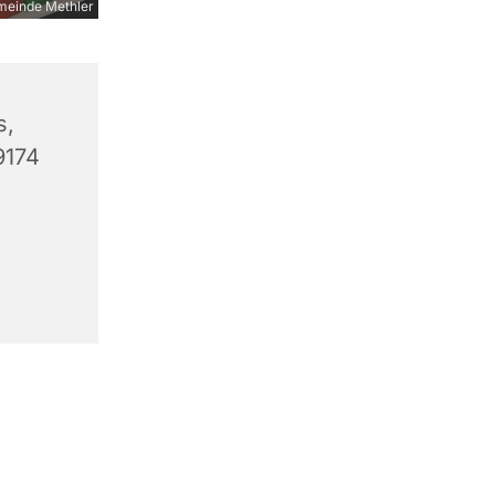
meinde Methler
s,
9174