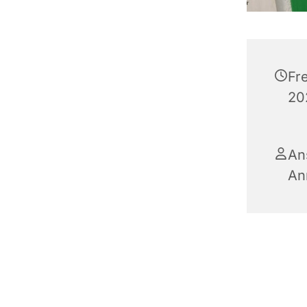
Fr
20
An
An