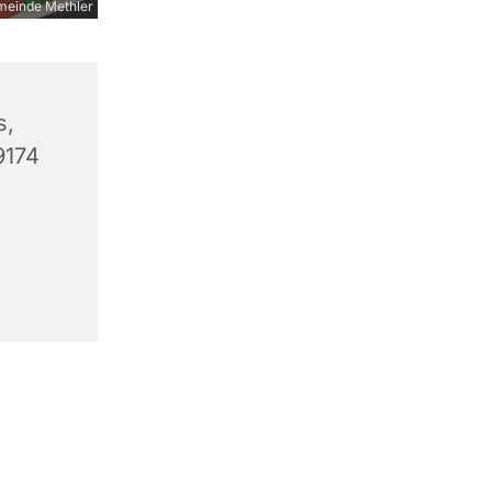
meinde Methler
s,
9174