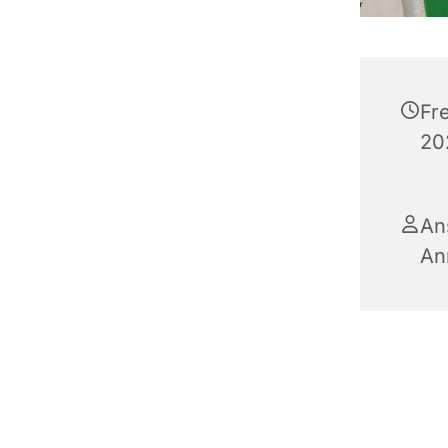
Fr
20
An
An